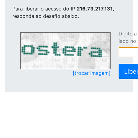
Para liberar o acesso
do IP
216.73.217.131
,
responda ao desafio abaixo.
Digite 
lado no
[trocar imagem]