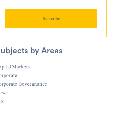
ubjects by Areas
apital Markets
orporate
orporate Goveranance
ews
ax