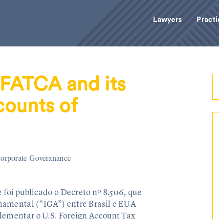
Lawyers
Practi
 FATCA and its
counts of
orporate Goveranance
 foi publicado o Decreto nº 8.506, que
namental (“IGA”) entre Brasil e EUA
lementar o U.S. Foreign Account Tax