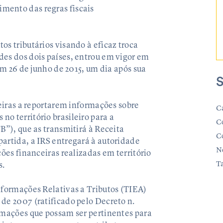
mento das regras fiscais
os tributários visando à eficaz troca
des dos dois países, entrou em vigor em
 em 26 de junho de 2015, um dia após sua
S
ceiras a reportarem informações sobre
C
o território brasileiro para a
C
B”), que as transmitirá à Receita
C
artida, a IRS entregará à autoridade
N
ções financeiras realizadas em território
T
s.
nformações Relativas a Tributos (TIEA)
de 2007 (ratificado pelo Decreto n.
rmações que possam ser pertinentes para