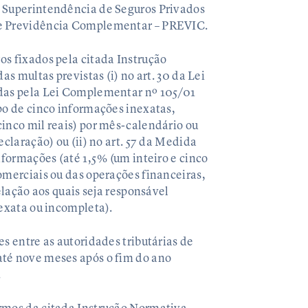
a Superintendência de Seguros Privados
de Previdência Complementar – PREVIC.
s fixados pela citada Instrução
as multas previstas (i) no art. 30 da Lei
idas pela Lei Complementar nº 105/01
po de cinco informações inexatas,
inco mil reais) por mês-calendário ou
eclaração) ou (ii) no art. 57 da Medida
nformações (até 1,5% (um inteiro e cinco
omerciais ou das operações financeiras,
elação aos quais seja responsável
nexata ou incompleta).
s entre as autoridades tributárias de
té nove meses após o fim do ano
.