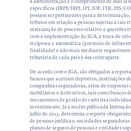
a administração e o cumprimento de suas leis
específicos (IRPF/IRPJ, IPI, IOF, ITR, PIS/C
possam ser pertinentes para a determinação
tributos em relação a pessoas sujeitas a tais t
instauração de processo relativo a questões t
com a implementação do IGA, a troca de info
recíproca e automática (por meio de infraest
finalidade) e não mais mediante requerimen
tributária de cada país à sua contraparte.
De acordo com o IGA, são obrigados a reportar
bancos que aceitam depósitos, instituições de
companhias seguradoras, além de empresas 
mobiliários e derivativos, tais como bancos d
mecanismos de gestão de carteiras individua
investimento. Já a recém publicada Instrução
julho de 2015, determina o reporte obrigatór
de pessoas jurídicas, sociedades seguradoras 
planos de seguros de pessoas e entidades sup