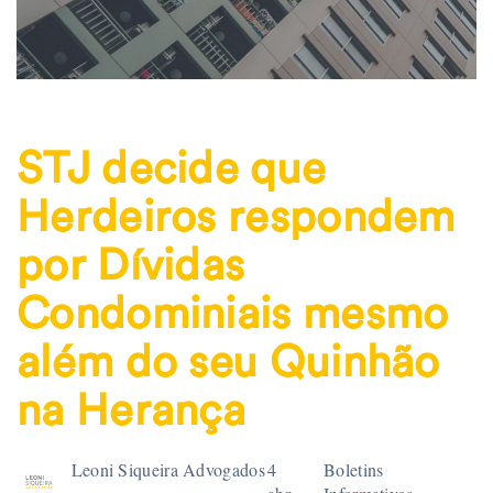
STJ decide que
Herdeiros respondem
por Dívidas
Condominiais mesmo
além do seu Quinhão
na Herança
Leoni Siqueira Advogados
4
Boletins