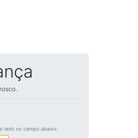
ança
nosco.
ao lado no campo abaixo