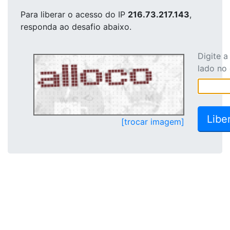
Para liberar o acesso
do IP
216.73.217.143
,
responda ao desafio abaixo.
Digite 
lado no
[trocar imagem]