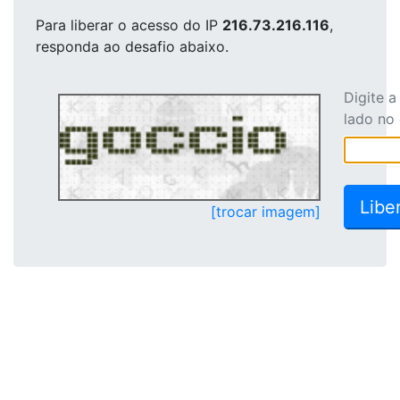
Para liberar o acesso
do IP
216.73.216.116
,
responda ao desafio abaixo.
Digite 
lado no
[trocar imagem]