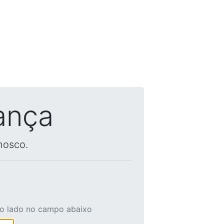
ança
nosco.
ao lado no campo abaixo