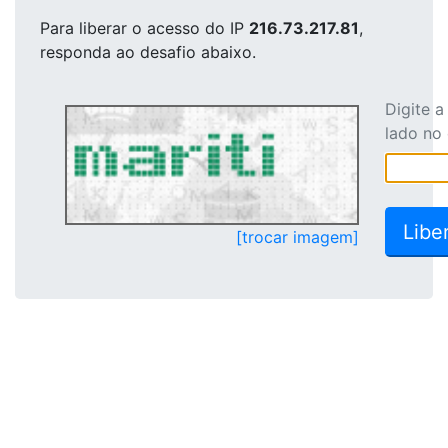
Para liberar o acesso
do IP
216.73.217.81
,
responda ao desafio abaixo.
Digite 
lado no
[trocar imagem]