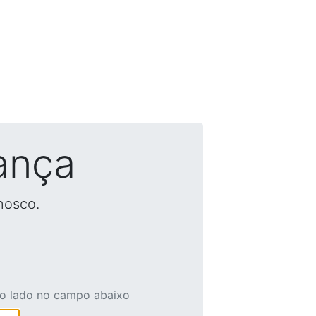
ança
nosco.
ao lado no campo abaixo