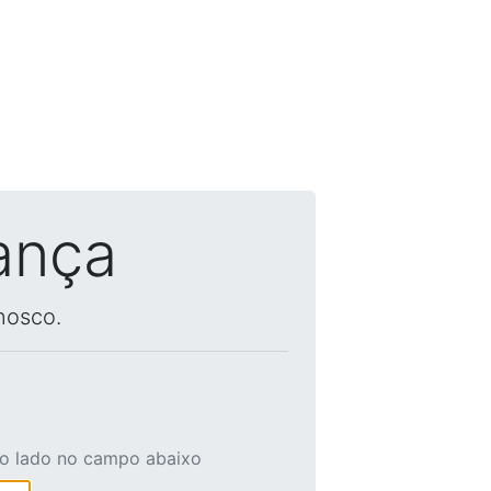
ança
nosco.
ao lado no campo abaixo