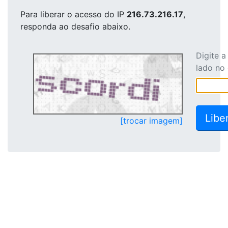
Para liberar o acesso
do IP
216.73.216.17
,
responda ao desafio abaixo.
Digite 
lado no
[trocar imagem]