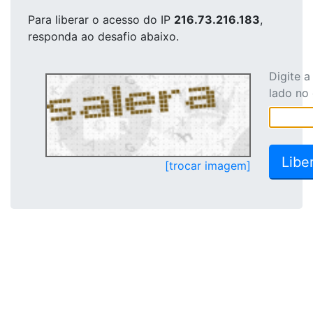
Para liberar o acesso
do IP
216.73.216.183
,
responda ao desafio abaixo.
Digite 
lado no
[trocar imagem]