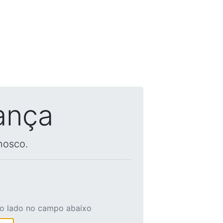
ança
nosco.
ao lado no campo abaixo