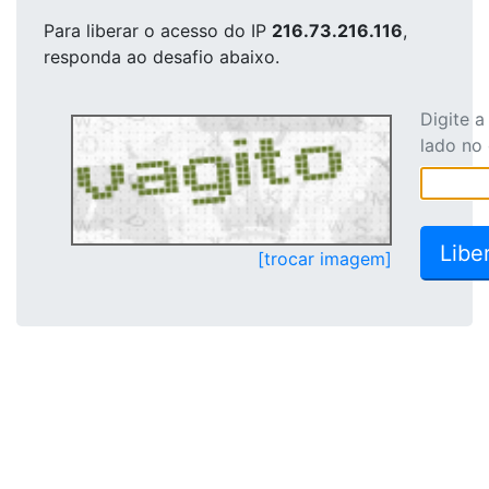
Para liberar o acesso
do IP
216.73.216.116
,
responda ao desafio abaixo.
Digite 
lado no
[trocar imagem]