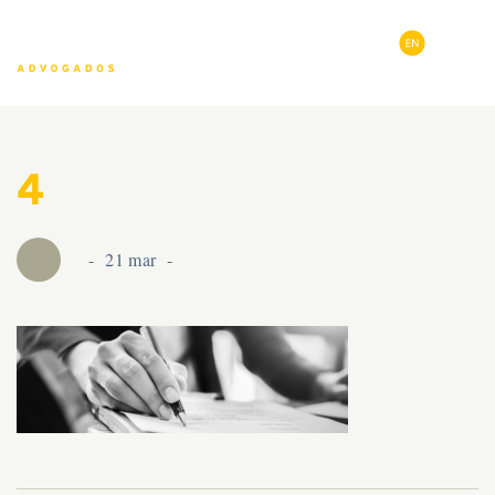
4
21 mar