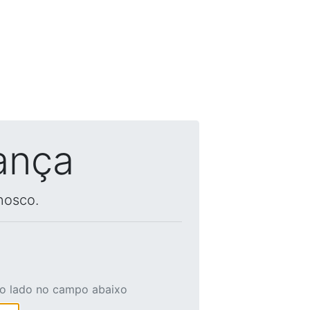
ança
nosco.
ao lado no campo abaixo