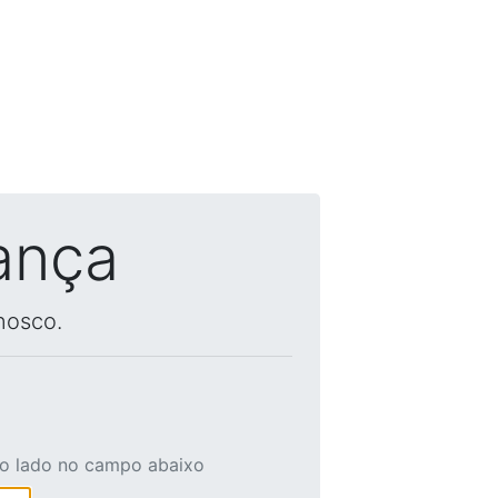
ança
nosco.
ao lado no campo abaixo