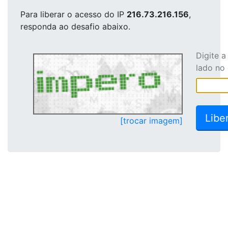
Para liberar o acesso
do IP
216.73.216.156
,
responda ao desafio abaixo.
Digite 
lado no
[trocar imagem]