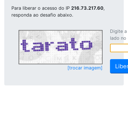
Para liberar o acesso
do IP
216.73.217.60
,
responda ao desafio abaixo.
Digite 
lado no
[trocar imagem]