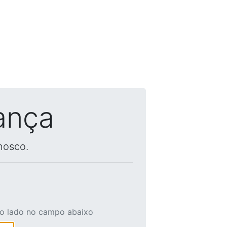
ança
nosco.
ao lado no campo abaixo