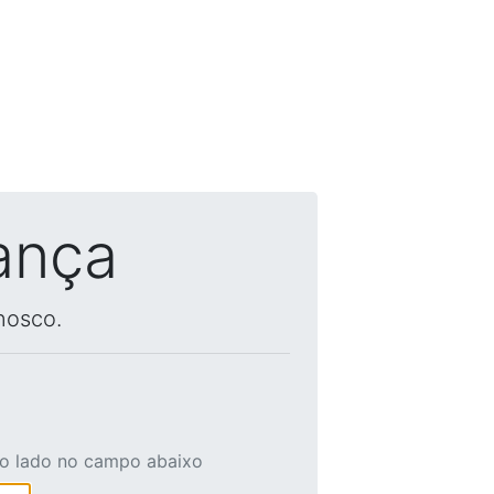
ança
nosco.
ao lado no campo abaixo