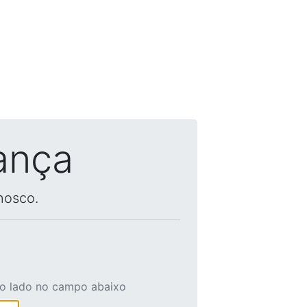
ança
nosco.
ao lado no campo abaixo