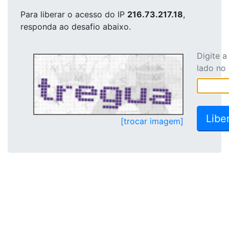
Para liberar o acesso
do IP
216.73.217.18
,
responda ao desafio abaixo.
Digite 
lado no
[trocar imagem]