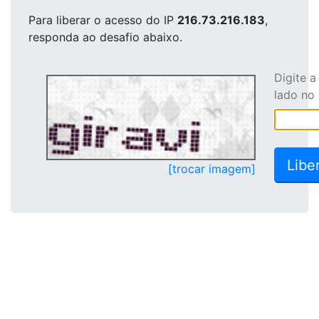
Para liberar o acesso
do IP
216.73.216.183
,
responda ao desafio abaixo.
Digite 
lado no
[trocar imagem]