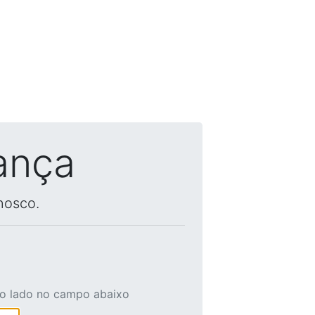
ança
nosco.
ao lado no campo abaixo