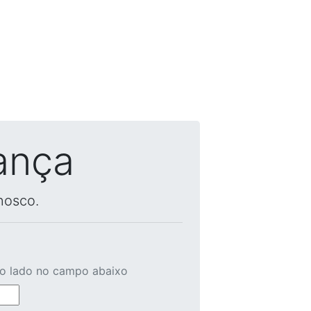
ança
nosco.
ao lado no campo abaixo