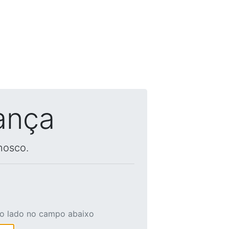
ança
nosco.
ao lado no campo abaixo