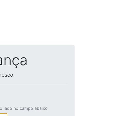
ança
nosco.
ao lado no campo abaixo